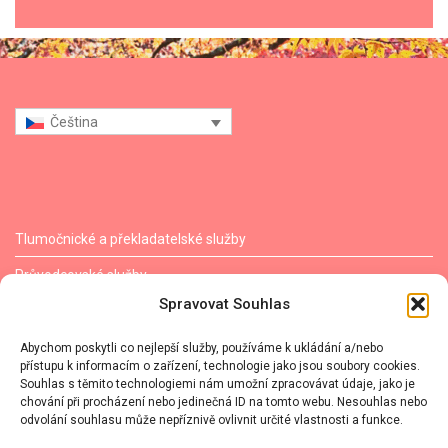
Čeština
Tlumočnické a překladatelské služby
Průvodcovské služby
Spravovat Souhlas
Individuální vzdělávání ↗
Cesta do Japonska
Abychom poskytli co nejlepší služby, používáme k ukládání a/nebo
přístupu k informacím o zařízení, technologie jako jsou soubory cookies.
Ceník
Souhlas s těmito technologiemi nám umožní zpracovávat údaje, jako je
chování při procházení nebo jedinečná ID na tomto webu. Nesouhlas nebo
O mně
odvolání souhlasu může nepříznivě ovlivnit určité vlastnosti a funkce.