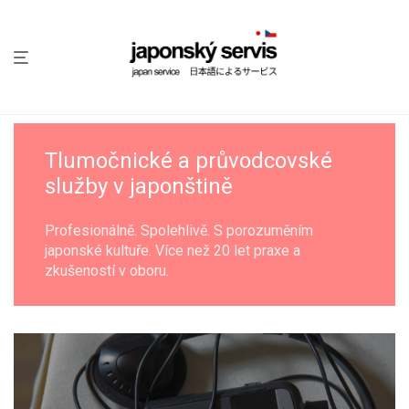
Tlumočnické a průvodcovské
služby v japonštině
Profesionálně. Spolehlivě. S porozuměním
japonské kultuře. Více než 20 let praxe a
zkušeností v oboru.